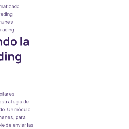
omatizado
rading
omunes
Trading
ndo la
ding
pilares
estrategia de
ado. Un módulo
úmenes, para
e de enviar las