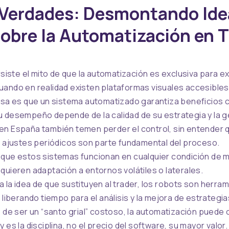
 Verdades: Desmontando Ide
Sobre la Automatización en 
ersiste el mito de que la automatización es exclusiva para 
ando en realidad existen plataformas visuales accesibles
lsa es que un sistema automatizado garantiza beneficios 
 desempeño depende de la calidad de su estrategia y la g
n España también temen perder el control, sin entender q
s ajustes periódicos son parte fundamental del proceso.
que estos sistemas funcionan en cualquier condición de m
quieren adaptación a entornos volátiles o laterales.
 la idea de que sustituyen al trader, los robots son herra
 liberando tiempo para el análisis y la mejora de estrategia
s de ser un “santo grial” costoso, la automatización pued
 es la disciplina, no el precio del software, su mayor valor.