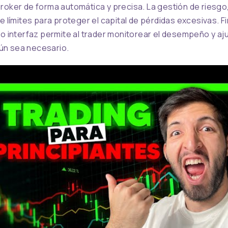
roker de forma automática y precisa. La gestión de riesgo, 
ce límites para proteger el capital de pérdidas excesivas. F
 o interfaz permite al trader monitorear el desempeño y aj
n sea necesario.