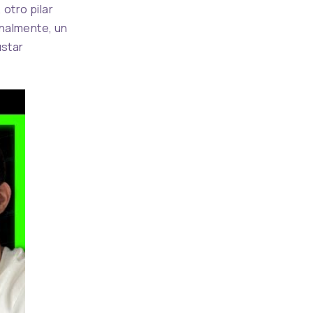
otro pilar
inalmente, un
ustar