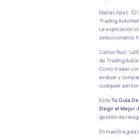
María López, 32 
Trading Automati
La explicación c
seleccionarlos f
Carlos Ruiz, \u0
de Trading Autom
Como trader con
evaluar y compa
cualquier perso
Esta
Tu Guía De
Elegir el Mejor
d
gestión de riesg
En nuestra guía 