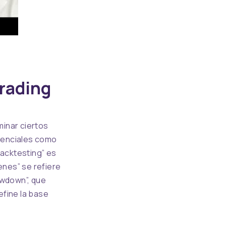
Trading
inar ciertos
esenciales como
backtesting” es
enes” se refiere
awdown”, que
efine la base