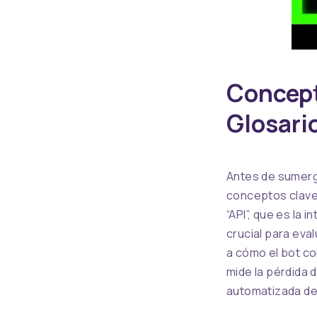
Concept
Glosari
Antes de sumergi
conceptos clave 
“API”, que es la
crucial para eva
a cómo el bot co
mide la pérdida d
automatizada de