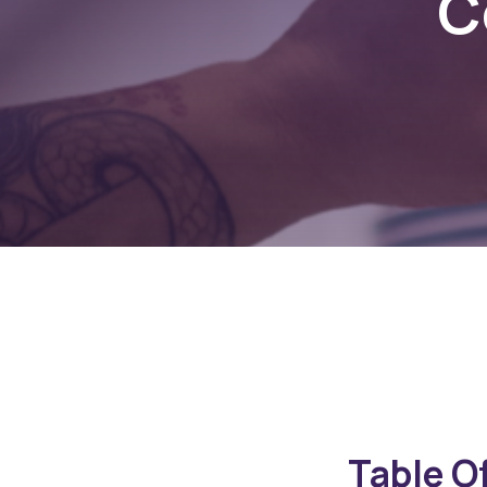
C
Table O