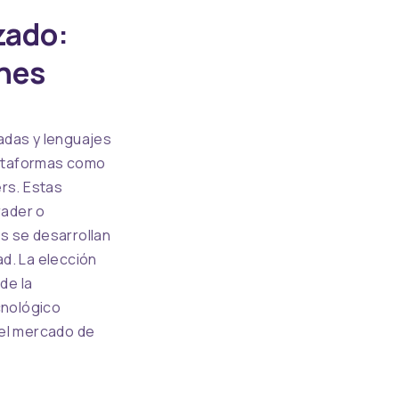
NEX
zado:
nes
adas y lenguajes
lataformas como
ers. Estas
rader o
s se desarrollan
d. La elección
de la
cnológico
 el mercado de