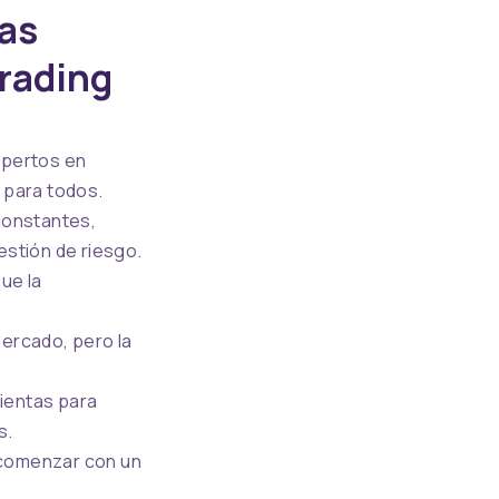
as
Trading
expertos en
 para todos.
constantes,
estión de riesgo.
ue la
ercado, pero la
mientas para
s.
e comenzar con un