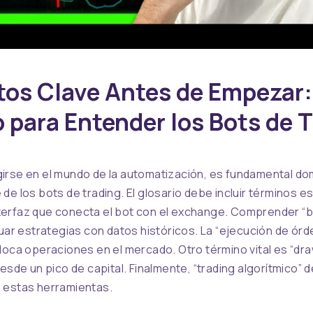
os Clave Antes de Empezar:
o para Entender los Bots de 
rse en el mundo de la automatización, es fundamental dom
de los bots de trading. El glosario debe incluir términos 
 interfaz que conecta el bot con el exchange. Comprender “
luar estrategias con datos históricos. La “ejecución de órd
loca operaciones en el mercado. Otro término vital es “dr
esde un pico de capital. Finalmente, “trading algorítmico” d
 estas herramientas.