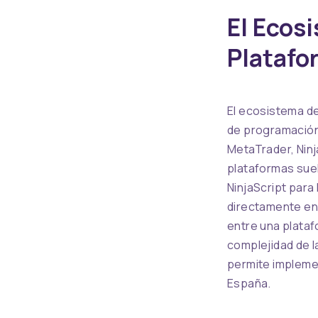
PREVIOUS
El Ecos
Platafo
El ecosistema de
de programación
MetaTrader, Ninj
plataformas sue
NinjaScript para
directamente en 
entre una plata
complejidad de l
permite implemen
España.