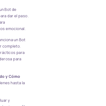
un Bot de
ara dar el paso.
ara
nos emocional.
unciona un Bot
or completo.
rácticos para
oderosa para
ado y Cómo
denes hasta la
luar y