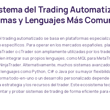
istema del Trading Automati
rmas y Lenguajes Más Comu
l trading automatizado se basa en plataformas especializ
 específicos. Para operar en los mercados españoles, p
aTrader o cTrader son ampliamente utilizadas por los trad
len integrar sus propios lenguajes, como MQL para MetaT
 NinjaTrader. Alternativamente, muchos sistemas avanzado
lenguajes como Python, C# o Java por su mayor flexibilida
forma todo-en-uno o un desarrollo personalizado depende 
a estrategia y los recursos del trader. Este ecosistema te
tar y probar sistemas de trading de forma eficiente para