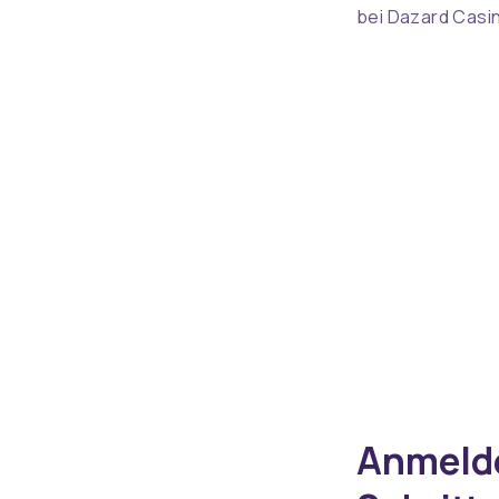
bei Dazard Casin
Anmelde