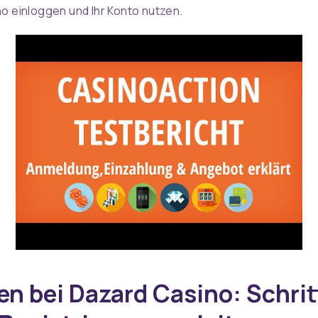
o einloggen und Ihr Konto nutzen.
n bei Dazard Casino: Schrit