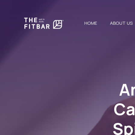
HOME
ABOUT US
A
Ca
Sp