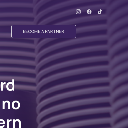
CLO
New Window
New Window
New Window
BECOME A PARTNER
rd
ino
ern