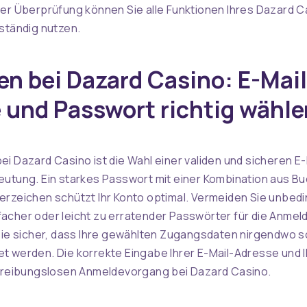
er Überprüfung können Sie alle Funktionen Ihres Dazard C
ständig nutzen.
n bei Dazard Casino: E-Mail
 und Passwort richtig wähle
i Dazard Casino ist die Wahl einer validen und sicheren E
eutung. Ein starkes Passwort mit einer Kombination aus B
rzeichen schützt Ihr Konto optimal. Vermeiden Sie unbedi
acher oder leicht zu erratender Passwörter für die Anmel
Sie sicher, dass Ihre gewählten Zugangsdaten nirgendwo s
t werden. Die korrekte Eingabe Ihrer E-Mail-Adresse und 
n reibungslosen Anmeldevorgang bei Dazard Casino.