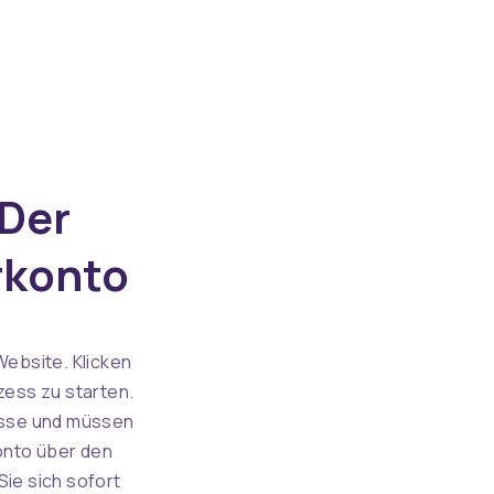
 Der
rkonto
Website. Klicken
zess zu starten.
resse und müssen
onto über den
Sie sich sofort