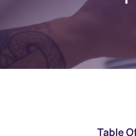
Table O