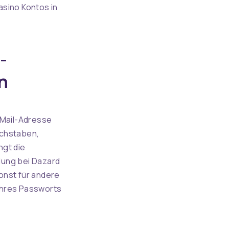
asino Kontos in
-
n
-Mail-Adresse
uchstaben,
ngt die
dung bei Dazard
onst für andere
Ihres Passworts