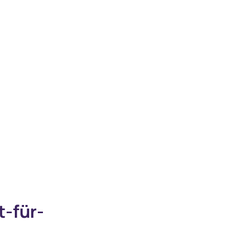
t-für-