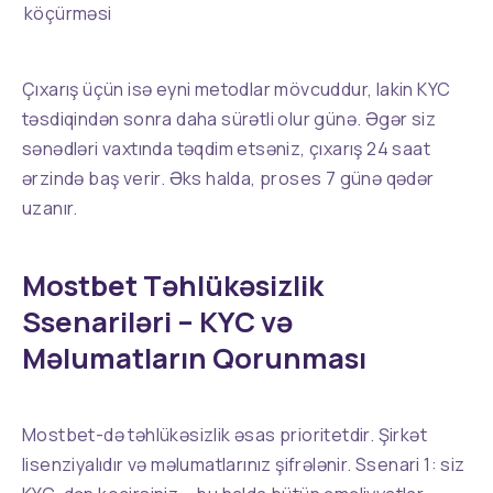
köçürməsi
Çıxarış üçün isə eyni metodlar mövcuddur, lakin KYC
təsdiqindən sonra daha sürətli olur
günə
. Əgər siz
sənədləri vaxtında təqdim etsəniz, çıxarış 24 saat
ərzində baş verir. Əks halda, proses 7 günə qədər
uzanır.
PREVIOUS
NEX
Mostbet Təhlükəsizlik
Ssenariləri – KYC və
Məlumatların Qorunması
Mostbet-də təhlükəsizlik əsas prioritetdir. Şirkət
lisenziyalıdır və məlumatlarınız şifrələnir. Ssenari 1: siz