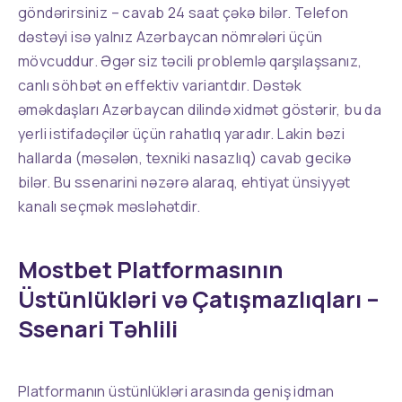
göndərirsiniz – cavab 24 saat çəkə bilər. Telefon
dəstəyi isə yalnız Azərbaycan nömrələri üçün
mövcuddur. Əgər siz təcili problemlə qarşılaşsanız,
canlı söhbət ən effektiv variantdır. Dəstək
əməkdaşları Azərbaycan dilində xidmət göstərir, bu da
yerli istifadəçilər üçün rahatlıq yaradır. Lakin bəzi
hallarda (məsələn, texniki nasazlıq) cavab gecikə
bilər. Bu ssenarini nəzərə alaraq, ehtiyat ünsiyyət
kanalı seçmək məsləhətdir.
Mostbet Platformasının
Üstünlükləri və Çatışmazlıqları –
Ssenari Təhlili
Platformanın üstünlükləri arasında geniş idman