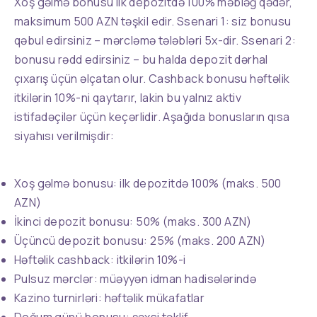
Xoş gəlmə bonusu ilk depozitdə 100% məbləğ qədər,
maksimum 500 AZN təşkil edir. Ssenari 1: siz bonusu
qəbul edirsiniz – mərcləmə tələbləri 5x-dir. Ssenari 2:
bonusu rədd edirsiniz – bu halda depozit dərhal
çıxarış üçün əlçatan olur. Cashback bonusu həftəlik
itkilərin 10%-ni qaytarır, lakin bu yalnız aktiv
istifadəçilər üçün keçərlidir. Aşağıda bonusların qısa
siyahısı verilmişdir:
Xoş gəlmə bonusu: ilk depozitdə 100% (maks. 500
AZN)
İkinci depozit bonusu: 50% (maks. 300 AZN)
Üçüncü depozit bonusu: 25% (maks. 200 AZN)
Həftəlik cashback: itkilərin 10%-i
Pulsuz mərclər: müəyyən idman hadisələrində
Kazino turnirləri: həftəlik mükafatlar