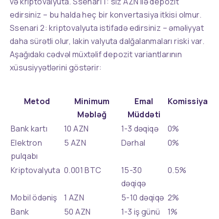
və kriptovalyuta. Ssenari 1: siz AZN ilə depozit
edirsiniz – bu halda heç bir konvertasiya itkisi olmur.
Ssenari 2: kriptovalyuta istifadə edirsiniz – əməliyyat
daha sürətli olur, lakin valyuta dalğalanmaları riski var.
Aşağıdakı cədvəl müxtəlif depozit variantlarının
xüsusiyyətlərini göstərir:
Metod
Minimum
Emal
Komissiya
Məbləğ
Müddəti
Bank kartı
10 AZN
1-3 dəqiqə
0%
Elektron
5 AZN
Dərhal
0%
pulqabı
Kriptovalyuta
0.001 BTC
15-30
0.5%
dəqiqə
Mobil ödəniş
1 AZN
5-10 dəqiqə
2%
Bank
50 AZN
1-3 iş günü
1%