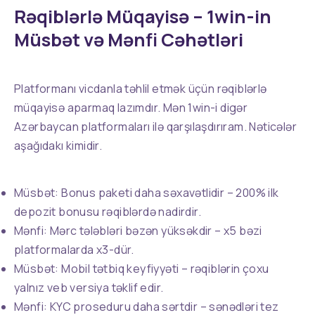
Rəqiblərlə Müqayisə – 1win-in
Müsbət və Mənfi Cəhətləri
Platformanı vicdanla təhlil etmək üçün rəqiblərlə
müqayisə aparmaq lazımdır. Mən 1win-i digər
Azərbaycan platformaları ilə qarşılaşdırıram. Nəticələr
aşağıdakı kimidir.
Müsbət: Bonus paketi daha səxavətlidir – 200% ilk
depozit bonusu rəqiblərdə nadirdir.
Mənfi: Mərc tələbləri bəzən yüksəkdir – x5 bəzi
platformalarda x3-dür.
Müsbət: Mobil tətbiq keyfiyyəti – rəqiblərin çoxu
yalnız veb versiya təklif edir.
Mənfi: KYC proseduru daha sərtdir – sənədləri tez