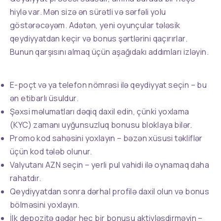
hiylə var. Mən sizə ən sürətli və sərfəli yolu
göstərəcəyəm. Adətən, yeni oyunçular tələsik
qeydiyyatdan keçir və bonus şərtlərini qaçırırlar.
Bunun qarşısını almaq üçün aşağıdakı addımları izləyin.
E-poçt və ya telefon nömrəsi ilə qeydiyyat seçin – bu
ən etibarlı üsuldur.
Şəxsi məlumatları dəqiq daxil edin, çünki yoxlama
(KYC) zamanı uyğunsuzluq bonusu bloklaya bilər.
Promo kod sahəsini yoxlayın – bəzən xüsusi təkliflər
üçün kod tələb olunur.
Valyutanı AZN seçin – yerli pul vahidi ilə oynamaq daha
rahatdır.
Qeydiyyatdan sonra dərhal profilə daxil olun və bonus
bölməsini yoxlayın.
İlk depozitə qədər heç bir bonusu aktivləşdirməyin –