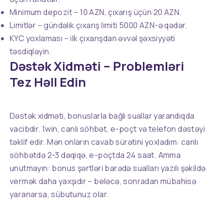
Minimum depozit – 10 AZN, çıxarış üçün 20 AZN.
Limitlər – gündəlik çıxarış limiti 5000 AZN-ə qədər.
KYC yoxlaması – ilk çıxarışdan əvvəl şəxsiyyəti
təsdiqləyin.
Dəstək Xidməti – Problemləri
Tez Həll Edin
Dəstək xidməti, bonuslarla bağlı suallar yarandıqda
vacibdir. 1win, canlı söhbət, e-poçt və telefon dəstəyi
təklif edir. Mən onların cavab sürətini yoxladım: canlı
söhbətdə 2-3 dəqiqə, e-poçtda 24 saat. Amma
unutmayın: bonus şərtləri barədə sualları yazılı şəkildə
vermək daha yaxşıdır – beləcə, sonradan mübahisə
yaranarsa, sübutunuz olar.