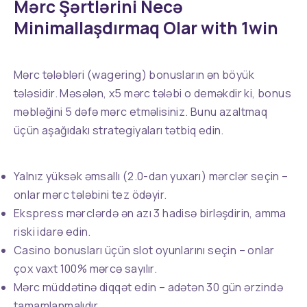
Mərc Şərtlərini Necə
Minimallaşdırmaq Olar with 1win
Mərc tələbləri (wagering) bonusların ən böyük
tələsidir. Məsələn, x5 mərc tələbi o deməkdir ki, bonus
məbləğini 5 dəfə mərc etməlisiniz. Bunu azaltmaq
üçün aşağıdakı strategiyaları tətbiq edin.
Yalnız yüksək əmsallı (2.0-dan yuxarı) mərclər seçin –
onlar mərc tələbini tez ödəyir.
Ekspress mərclərdə ən azı 3 hadisə birləşdirin, amma
PREVIOUS
NEX
riski idarə edin.
Casino bonusları üçün slot oyunlarını seçin – onlar
çox vaxt 100% mərcə sayılır.
Mərc müddətinə diqqət edin – adətən 30 gün ərzində
tamamlanmalıdır.