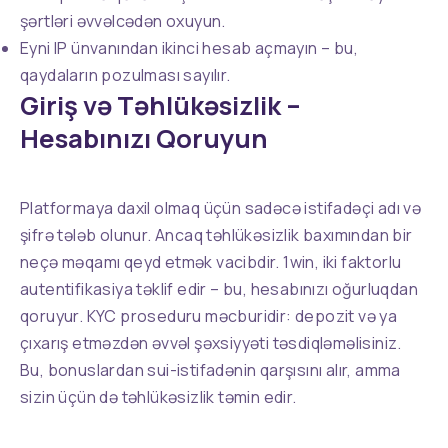
şərtləri əvvəlcədən oxuyun.
Eyni IP ünvanından ikinci hesab açmayın – bu,
qaydaların pozulması sayılır.
Giriş və Təhlükəsizlik –
Hesabınızı Qoruyun
Platformaya daxil olmaq üçün sadəcə istifadəçi adı və
şifrə tələb olunur. Ancaq təhlükəsizlik baxımından bir
neçə məqamı qeyd etmək vacibdir. 1win, iki faktorlu
autentifikasiya təklif edir – bu, hesabınızı oğurluqdan
qoruyur. KYC proseduru məcburidir: depozit və ya
çıxarış etməzdən əvvəl şəxsiyyəti təsdiqləməlisiniz.
Bu, bonuslardan sui-istifadənin qarşısını alır, amma
sizin üçün də təhlükəsizlik təmin edir.