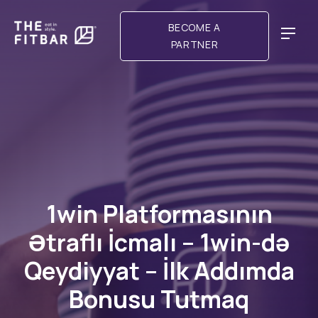
BECOME A
CLO
PARTNER
NAVI
1win Platformasının
Ətraflı İcmalı – 1win-də
Qeydiyyat – İlk Addımda
Bonusu Tutmaq