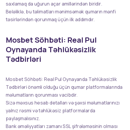
saxlamaq da uğurun açar amillərindən biridir.
Beləliklə, bu təlimatları mənimsəmək qumarın mənfi
təsirlərindən qorunmaq üçün ilk addımdır.
Mosbet Söhbəti: Real Pul
Oynayanda Təhlükəsizlik
Tədbirləri
Mosbet Söhbəti: Real Pul Oynayanda Təhlükəsizlik
Tədbirləri önəmli olduğu üçün qumar platformalarında
məlumatların qorunması vacibdir.
Sizə məxsus hesab detalları və şəxsi məlumatlarınızı
yalnız rəsmi və təhlükəsiz platformalarda
paylaşmalısınız.
Bank əməliyyatları zamanı SSL şifrələməsinin olması