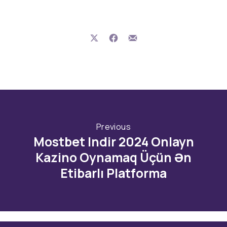
Share on X
Share on Facebook
Share by Email
Previous
Mostbet Indir 2024 Onlayn
Kazino Oynamaq Üçün Ən
Etibarlı Platforma