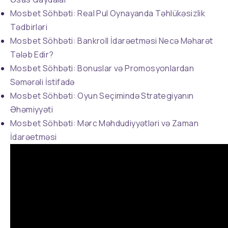
Mosbet Söhbəti: Real Pul Oynayanda Təhlükəsizlik
Tədbirləri
Mosbet Söhbəti: Bankroll İdarəetməsi Necə Məharət
Tələb Edir?
Mosbet Söhbəti: Bonuslar və Promosyonlardan
Səmərəli İstifadə
Mosbet Söhbəti: Oyun Seçimində Strategiyanın
Əhəmiyyəti
Mosbet Söhbəti: Mərc Məhdudiyyətləri və Zaman
İdarəetməsi