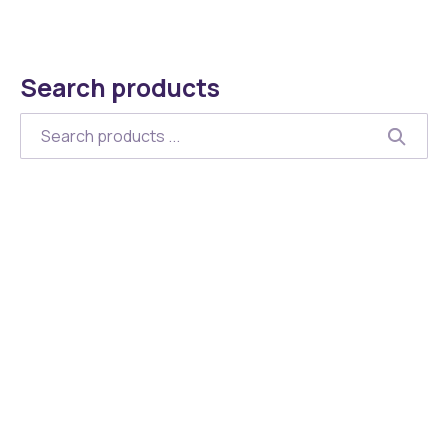
Search products
Search
SEARC