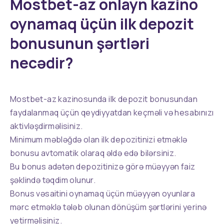
Mostbet-az onlayn kazino
oynamaq üçün ilk depozit
bonusunun şərtləri
necədir?
Mostbet-az kazinosunda ilk depozit bonusundan
faydalanmaq üçün qeydiyyatdan keçməli və hesabınızı
aktivləşdirməlisiniz.
Minimum məbləğdə olan ilk depozitinizi etməklə
bonusu avtomatik olaraq əldə edə bilərsiniz.
Bu bonus adətən depozitinizə görə müəyyən faiz
şəklində təqdim olunur.
Bonus vəsaitini oynamaq üçün müəyyən oyunlara
mərc etməklə tələb olunan dönüşüm şərtlərini yerinə
yetirməlisiniz.