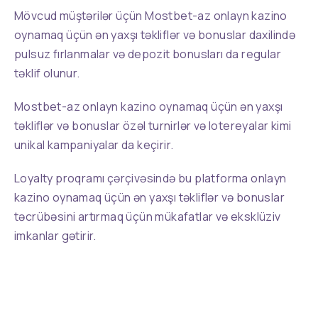
Mövcud müştərilər üçün Mostbet-az onlayn kazino
oynamaq üçün ən yaxşı təkliflər və bonuslar daxilində
pulsuz fırlanmalar və depozit bonusları da regular
təklif olunur.
Mostbet-az onlayn kazino oynamaq üçün ən yaxşı
təkliflər və bonuslar özəl turnirlər və lotereyalar kimi
unikal kampaniyalar da keçirir.
Loyalty proqramı çərçivəsində bu platforma onlayn
kazino oynamaq üçün ən yaxşı təkliflər və bonuslar
təcrübəsini artırmaq üçün mükafatlar və eksklüziv
imkanlar gətirir.