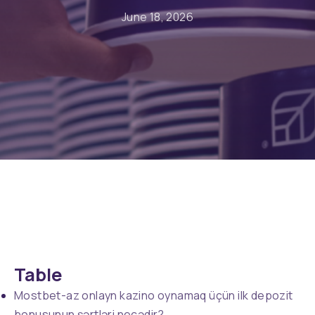
June 18, 2026
Table
Mostbet-az onlayn kazino oynamaq üçün ilk depozit
bonusunun şərtləri necədir?