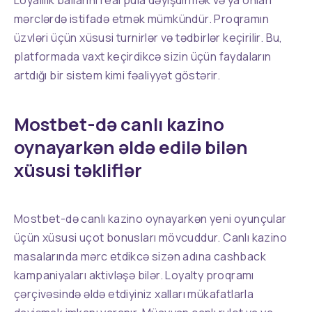
mərclərdə istifadə etmək mümkündür. Proqramın
üzvləri üçün xüsusi turnirlər və tədbirlər keçirilir. Bu,
platformada vaxt keçirdikcə sizin üçün faydaların
artdığı bir sistem kimi fəaliyyət göstərir.
Mostbet-də canlı kazino
oynayarkən əldə edilə bilən
xüsusi təkliflər
Mostbet-də canlı kazino oynayarkən yeni oyunçular
üçün xüsusi uçot bonusları mövcuddur. Canlı kazino
masalarında mərc etdikcə sizən adına cashback
kampaniyaları aktivləşə bilər. Loyalty proqramı
çərçivəsində əldə etdiyiniz xalları mükafatlarla