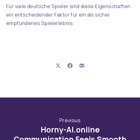
Für viele deutsche Spieler sind diese Eigenschaften
ein entscheidender Faktor für ein als sicher
empfundenes Spielerlebnis.
Share on X
Share on Facebook
Share by Email
Previous
Horny-AI.online
Communication Feels Smooth