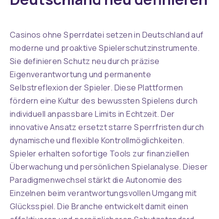
Casinos ohne Sperrdatei setzen in Deutschland auf
moderne und proaktive Spielerschutzinstrumente.
Sie definieren Schutz neu durch präzise
Eigenverantwortung und permanente
Selbstreflexion der Spieler. Diese Plattformen
fördern eine Kultur des bewussten Spielens durch
individuell anpassbare Limits in Echtzeit. Der
innovative Ansatz ersetzt starre Sperrfristen durch
dynamische und flexible Kontrollmöglichkeiten.
Spieler erhalten sofortige Tools zur finanziellen
Überwachung und persönlichen Spielanalyse. Dieser
Paradigmenwechsel stärkt die Autonomie des
Einzelnen beim verantwortungsvollen Umgang mit
Glücksspiel. Die Branche entwickelt damit einen