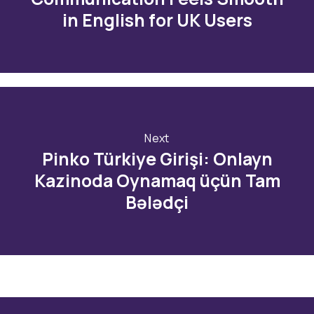
in English for UK Users
Next
Pinko Türkiye Girişi: Onlayn
Kazinoda Oynamaq üçün Tam
Bələdçi