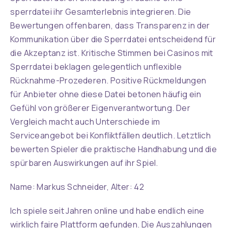
sperrdatei
ihr Gesamterlebnis integrieren. Die
Bewertungen offenbaren, dass Transparenz in der
Kommunikation über die Sperrdatei entscheidend für
die Akzeptanz ist. Kritische Stimmen bei Casinos mit
Sperrdatei beklagen gelegentlich unflexible
Rücknahme-Prozederen. Positive Rückmeldungen
für Anbieter ohne diese Datei betonen häufig ein
Gefühl von größerer Eigenverantwortung. Der
Vergleich macht auch Unterschiede im
Serviceangebot bei Konfliktfällen deutlich. Letztlich
bewerten Spieler die praktische Handhabung und die
spürbaren Auswirkungen auf ihr Spiel.
Name: Markus Schneider, Alter: 42
Ich spiele seit Jahren online und habe endlich eine
wirklich faire Plattform gefunden. Die Auszahlungen