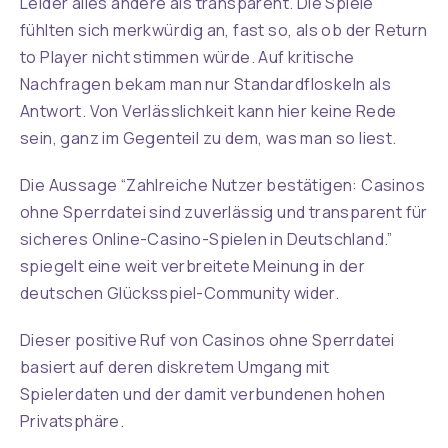
Leider alles andere als transparent. Die Spiele
fühlten sich merkwürdig an, fast so, als ob der Return
to Player nicht stimmen würde. Auf kritische
Nachfragen bekam man nur Standardfloskeln als
Antwort. Von Verlässlichkeit kann hier keine Rede
sein, ganz im Gegenteil zu dem, was man so liest.
Die Aussage “Zahlreiche Nutzer bestätigen: Casinos
ohne Sperrdatei sind zuverlässig und transparent für
sicheres Online-Casino-Spielen in Deutschland.”
spiegelt eine weit verbreitete Meinung in der
deutschen Glücksspiel-Community wider.
Dieser positive Ruf von Casinos ohne Sperrdatei
basiert auf deren diskretem Umgang mit
Spielerdaten und der damit verbundenen hohen
Privatsphäre.