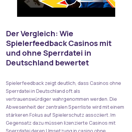
Der Vergleich: Wie
Spielerfeedback Casinos mit
und ohne Sperrdatei in
Deutschland bewertet
Spielerfeedback zeigt deutlich, dass Casinos ohne
Sperrdatei in Deutschland oft als
vertrauenswürdiger wahrgenommen werden. Die
Abwesenheit der zentralen Sperrliste wird mit einem
stärkeren Fokus auf Spielerschutz assoziiert. Im
Gegensatz dazu müssen lizenzierte Casinos mit
Sperrdatei deren Umsetzung in
casino ohne