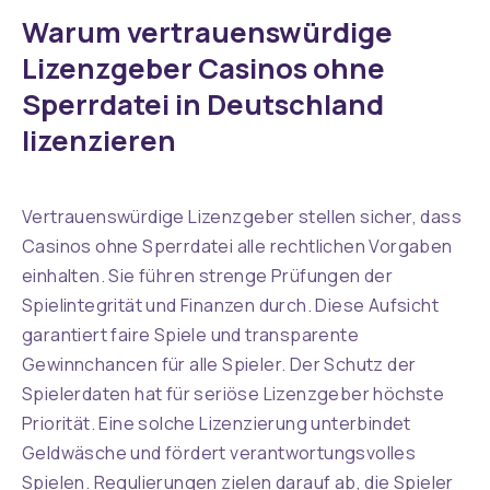
Warum vertrauenswürdige
Lizenzgeber Casinos ohne
Sperrdatei in Deutschland
lizenzieren
Vertrauenswürdige Lizenzgeber stellen sicher, dass
Casinos ohne Sperrdatei alle rechtlichen Vorgaben
einhalten. Sie führen strenge Prüfungen der
Spielintegrität und Finanzen durch. Diese Aufsicht
garantiert faire Spiele und transparente
Gewinnchancen für alle Spieler. Der Schutz der
PREVIOUS
Spielerdaten hat für seriöse Lizenzgeber höchste
Priorität. Eine solche Lizenzierung unterbindet
Geldwäsche und fördert verantwortungsvolles
Spielen. Regulierungen zielen darauf ab, die Spieler