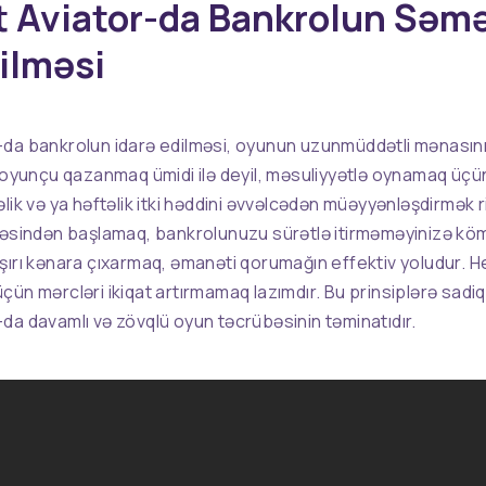
 Aviator-da Bankrolun Səmə
dilməsi
-da bankrolun idarə edilməsi, oyunun uzunmüddətli mənası
 oyunçu qazanmaq ümidi ilə deyil, məsuliyyətlə oynamaq üçün 
lik və ya həftəlik itki həddini əvvəlcədən müəyyənləşdirmək ris
yəsindən başlamaq, bankrolunuzu sürətlə itirməməyinizə kö
ırı kənara çıxarmaq, əmanəti qorumağın effektiv yoludur. Heç
ün mərcləri ikiqat artırmamaq lazımdır. Bu prinsiplərə sadi
da davamlı və zövqlü oyun təcrübəsinin təminatıdır.