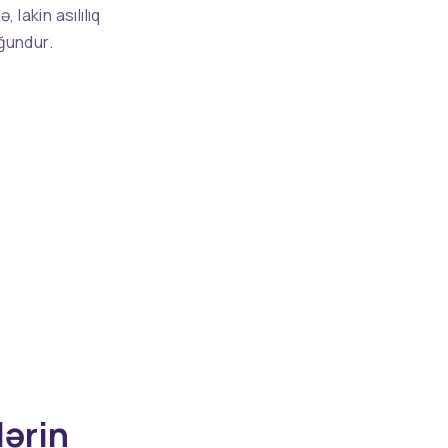
lakin asılılıq
ğundur.
lərin