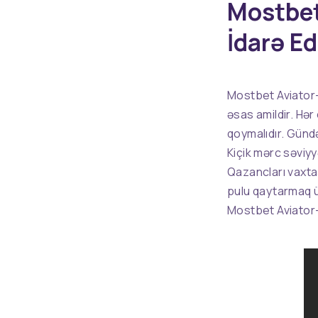
Mostbet
İdarə E
Mostbet Aviator
əsas amildir. Hər
qoymalıdır. Gündə
Kiçik mərc səviy
Qazancları vaxtaş
pulu qaytarmaq üç
Mostbet Aviator-