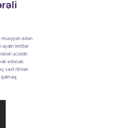
rəli
nı müəyyən edən
aydın limitlər
kləri azaldır.
mək edəcək.
 vaxt itirilən
q qalmaq,