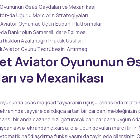
 Oyununun Əsas Qaydaları və Mexanikası
or-da Uğurlu Mərclərin Strategiyaları
Aviator Oynamaq Üçün Etibarlı Platformalar
da Bankrolun Səmərəli İdarə Edilməsi
Riskləri Azaltmağın Praktik Üsulları
 Aviator Oyunu Təcrübəsini Artırmaq
et Aviator Oyununun Ə
arı və Mexanikası
oyununda əsas məqsəd təyyarənin uçuşu əsnasında mərciniz
ekranında təyyarə qalxdıqca artan bir çarpan, məbləğinizin p
 hansı bir anda qazancınızı götürərək cari çarpana uyğun ödən
dan əvvəl ekrandan çıxarsa, o əl üçün qoyulan mərc itirilir. 
vtomatik nağdlaşdırma funksiyasını da təyin edə bilərsiniz.