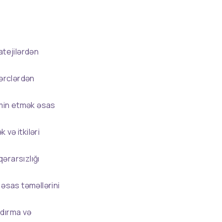
atejilərdən
mərclərdən
əmin etmək əsas
 və itkiləri
ərarsızlığı
əsas təməllərini
şdırma və