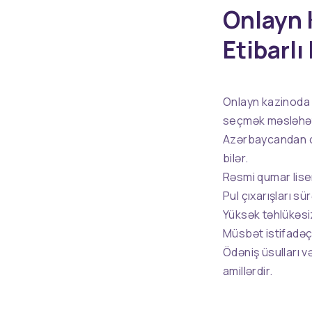
Onlayn 
Etibarlı
Onlayn kazinoda 
seçmək məsləhət
Azərbaycandan ola
bilər.
Rəsmi qumar lisen
Pul çıxarışları sü
Yüksək təhlükəsiz
Müsbət istifadəçi
Ödəniş üsulları v
amillərdir.