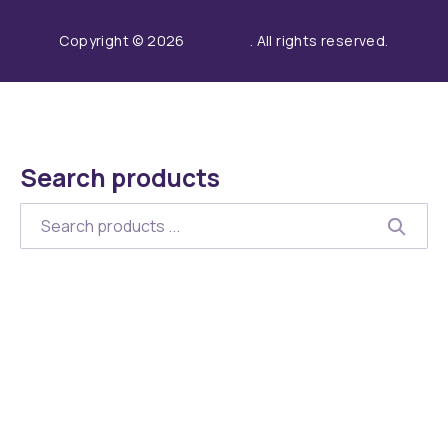
New Window
New Window
New Window
Copyright © 2026
thefitbar
. All rights reserved.
WordPress Theme by
FORQY
Search products
Search
SEARC